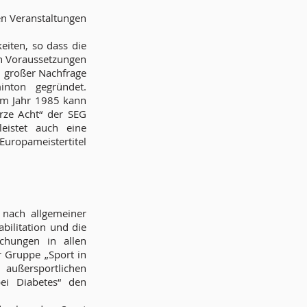
en Veranstaltungen
iten, so dass die
en Voraussetzungen
d großer Nachfrage
nton gegründet.
Im Jahr 1985 kann
arze Acht“ der SEG
leistet auch eine
uropameistertitel
 nach allgemeiner
bilitation und die
ichungen in allen
 Gruppe „Sport in
 außersportlichen
ei Diabetes“ den