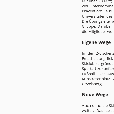
Mit über 20 Mitgl
viel unternomme
Prävention“ au
Universitäten des
Die Übungsleiter a
Gruppe. Darüber b
die Mitglieder woh
Eigene Wege
In der Zwischenz
Entscheidung fiel
Skiclub zu gründe
Sportart zukunfts
Fußball. Der Au
Kunstrasenplatz,
Gevelsberg.
Neue Wege
Auch ohne die Ski
weiter. Das Leis