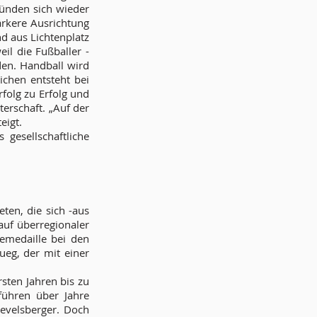
ründen sich wieder
ärkere Ausrichtung
d aus Lichtenplatz
il die Fußballer -
den. Handball wird
ichen entsteht bei
folg zu Erfolg und
erschaft. „Auf der
eigt.
gesellschaftliche
ten, die sich -aus
auf überregionaler
emedaille bei den
eg, der mit einer
rsten Jahren bis zu
führen über Jahre
evelsberger. Doch