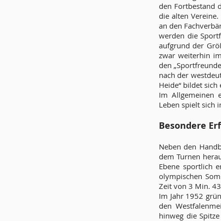
den Fortbestand d
die alten Vereine
an den Fachverbän
werden die Sportf
aufgrund der Größ
zwar weiterhin im
den „Sportfreunden
nach der westdeut
Heide“ bildet sich
Im Allgemeinen e
Leben spielt sich 
Besondere Erf
Neben den Handbal
dem Turnen heraus
Ebene sportlich 
olympischen Somm
Zeit von 3 Min. 43
Im Jahr 1952 gründ
den Westfalenmei
hinweg die Spitz