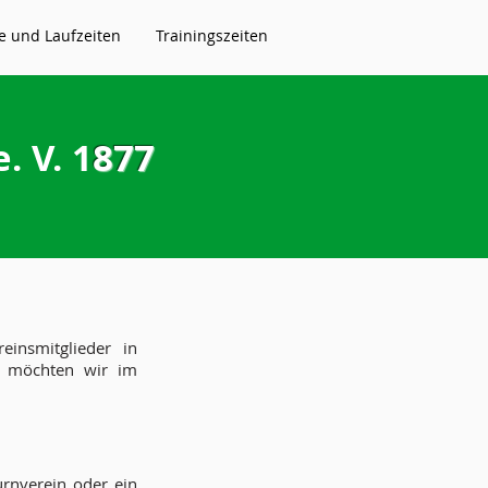
e und Laufzeiten
Trainingszeiten
. V. 1
877
einsmitglieder in
se möchten wir im
rnverein oder ein