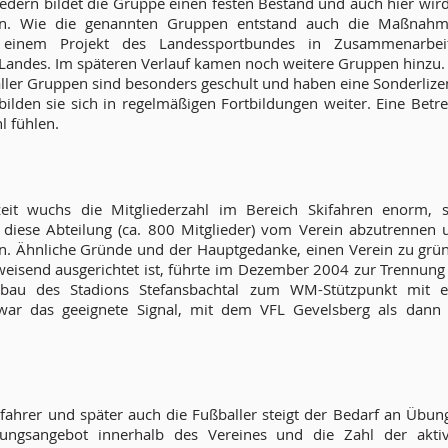
iedern bildet die Gruppe einen festen Bestand und auch hier wi
n. Wie die genannten Gruppen entstand auch die Maßnahme 
s einem Projekt des Landessportbundes in Zusammenarbei
 Landes. Im späteren Verlauf kamen noch weitere Gruppen hinzu.
ller Gruppen sind besonders geschult und haben eine Sonderlizenz
ilden sie sich in regelmäßigen Fortbildungen weiter. Eine Betre
l fühlen.
eit wuchs die Mitgliederzahl im Bereich Skifahren enorm,
, diese Abteilung (ca. 800 Mitglieder) vom Verein abzutrennen
n. Ähnliche Gründe und der Hauptgedanke, einen Verein zu grün
weisend ausgerichtet ist, führte im Dezember 2004 zur Trennung
sbau des Stadions Stefansbachtal zum WM-Stützpunkt mit 
 war das geeignete Signal, mit dem VFL Gevelsberg als dann
fahrer und später auch die Fußballer steigt der Bedarf an Übu
tungsangebot innerhalb des Vereines und die Zahl der akti