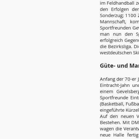
im Feldhandball ze
den Erfolgen de
Sonderzug; 1100 
Mannschaft, ko
Sportfreunden Ge
man nun den Spi
erfolgreich Gegen
die Bezirksliga. 
westdeutschen Ski
Güte- und Ma
Anfang der 70-er
Eintracht-Jahn u
einem Gevelsber
Sportfreunde Eint
(Basketball, Fußba
eingeführte Kürze
Auf den neuen Vo
Bestehen. Mit DM
wagen die Verantw
neue Halle ferti