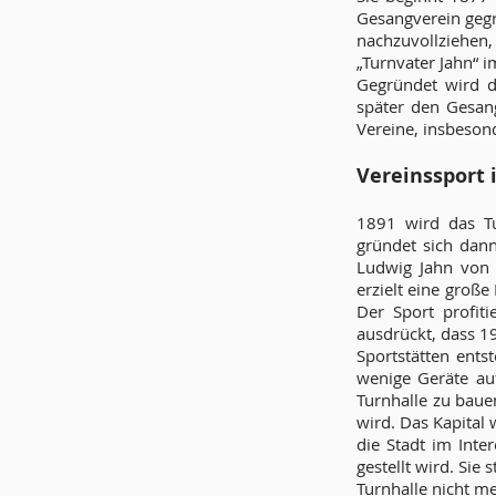
Gesangverein gegrü
nachzuvollziehen
„Turnvater Jahn“ 
Gegründet wird d
später den Gesan
Vereine, insbeson
Vereinssport 
1891 wird das Tu
gründet sich dan
Ludwig Jahn von
erzielt eine groß
Der Sport profiti
ausdrückt, dass 1
Sportstätten ents
wenige Geräte auf
Turnhalle zu bauen
wird. Das Kapital 
die Stadt im Inte
gestellt wird. Sie
Turnhalle nicht m