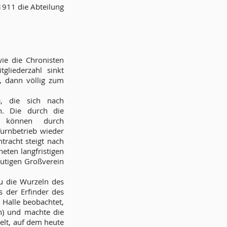
1911 die Abteilung
wie die Chronisten
gliederzahl sinkt
t, dann völlig zum
e, die sich nach
. Die durch die
en können durch
urnbetrieb wieder
racht steigt nach
eten langfristigen
eutigen Großverein
u die Wurzeln des
ls der Erfinder des
 Halle beobachtet,
n) und machte die
elt, auf dem heute