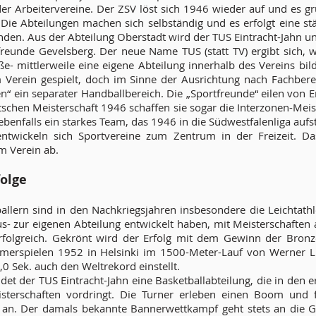
er Arbeitervereine. Der ZSV löst sich 1946 wieder auf und es g
. Die Abteilungen machen sich selbständig und es erfolgt eine st
den. Aus der Abteilung Oberstadt wird der TUS Eintracht-Jahn un
reunde Gevelsberg. Der neue Name TUS (statt TV) ergibt sich, we
e- mittlerweile eine eigene Abteilung innerhalb des Vereins bil
 Verein gespielt, doch im Sinne der Ausrichtung nach Fachbere
“ ein separater Handballbereich. Die „Sportfreunde“ eilen von Er
schen Meisterschaft 1946 schaffen sie sogar die Interzonen-Meist
 ebenfalls ein starkes Team, das 1946 in die Südwestfalenliga aufst
ntwickeln sich Sportvereine zum Zentrum in der Freizeit. Das 
im Verein ab.
olge
lern sind in den Nachkriegsjahren insbesondere die Leichtathle
- zur eigenen Abteilung entwickelt haben, mit Meisterschaften 
erfolgreich. Gekrönt wird der Erfolg mit dem Gewinn der Bronz
erspielen 1952 in Helsinki im 1500-Meter-Lauf von Werner Lu
,0 Sek. auch den Weltrekord einstellt.
et der TUS Eintracht-Jahn eine Basketballabteilung, die in den e
sterschaften vordringt. Die Turner erleben einen Boom und 
e an. Der damals bekannte Bannerwettkampf geht stets an die G