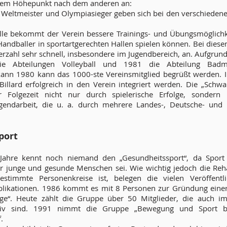
nem Höhepunkt nach dem anderen an:
 Weltmeister und Olympiasieger geben sich bei den verschieden
lle bekommt der Verein bessere Trainings- und Übungsmöglichke
Handballer in sportartgerechten Hallen spielen können. Bei dies
derzahl sehr schnell, insbesondere im Jugendbereich, an. Aufgrun
e Abteilungen Volleyball und 1981 die Abteilung Badmi
 kann 1980 kann das 1000-ste Vereinsmitglied begrüßt werden. 
Billard erfolgreich in den Verein integriert werden. Die „Schw
 Folgezeit nicht nur durch spielerische Erfolge, sondern 
gendarbeit, die u. a. durch mehrere Landes-, Deutsche- und E
port
 Jahre kennt noch niemand den „Gesundheitssport“, da Sport
 junge und gesunde Menschen sei. Wie wichtig jedoch die Reha
estimmte Personenkreise ist, belegen die vielen Veröffentl
ikationen. 1986 kommt es mit 8 Personen zur Gründung einer
ge“. Heute zählt die Gruppe über 50 Mitglieder, die auch im
tiv sind. 1991 nimmt die Gruppe „Bewegung und Sport b
.