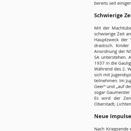
bereits seit eini
Schwierige Ze
Mit der Machtübe
schwierige Zeit a
Hauptzweck der W
drastisch. Kinde
Anordnung der NS
SA unterstehen. A
1937 in die Gauliga
Während des 2. We
sich mit Jugendsp
teilnehmen. Im Ju
Geer“ und „auf de
sogar Gaumeister 
Es wird der Zent
Oberstadt, Lichten
Neue Impuls
Nach Kriegsende 