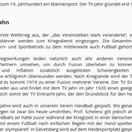
s zum 19. Jahrhundert ein Männersport. Der TV Jahn gründet erst 
Jahn
rste Weltkrieg aus, der „das Vereinsleben stark veränderte“, 
 Männer werden zum Kriegsdienst eingezogen. Die Gesamtmit
urn- und Sportbetrieb zu dem mittlerweile auch Fußball gehör
iegswirkungen leiden natürlich auch alle anderen Verein
 Partnern umsehen, um durch Fusion überleben zu können
se und Inflation zusätzlich ausgelösten Schwierigkeit
 erfolgreich überwunden werden. Nach Kriegsende wird der T
es kommt 1919 zu einer Fusion mehrerer Vereine. Der TV Eint
eder aus und findet mit dem TV Jahn im Jahr 1920 einen geeign
t sich somit der TV Eintracht-Jahn, der den Grundstock für den h
 Jahre wird auch in unserem Verein Handball gespielt. Wo gena
egen ist zwar bis heute umstritten, Prof. Schelenz gilt jedoch a
dballs (er hatte zuvor während der Kriegszeit in einer dänischen
mit einem Fußball nach einfachen Regeln mit der Hand spielte
ar olympiareif. In Gevelsberg wird auf dem Heidesportplatz gespi