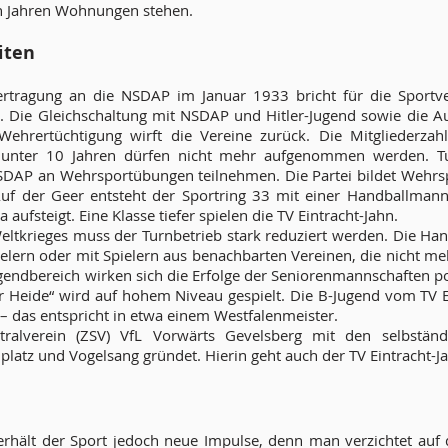
gen Jahren Wohnungen stehen.
iten
rtragung an die NSDAP im Januar 1933 bricht für die Sportve
n. Die Gleichschaltung mit NSDAP und Hitler-Jugend sowie die A
ehrertüchtigung wirft die Vereine zurück. Die Mitgliederzah
r unter 10 Jahren dürfen nicht mehr aufgenommen werden. 
DAP an Wehrsportübungen teilnehmen. Die Partei bildet Wehrspo
uf der Geer entsteht der Sportring 33 mit einer Handballmanns
 aufsteigt. Eine Klasse tiefer spielen die TV Eintracht-Jahn.
ltkrieges muss der Turnbetrieb stark reduziert werden. Die Han
ielern oder mit Spielern aus benachbarten Vereinen, die nicht me
gendbereich wirken sich die Erfolge der Seniorenmannschaften pos
r Heide“ wird auf hohem Niveau gespielt. Die B-Jugend vom TV E
– das entspricht in etwa einem Westfalenmeister.
ralverein (ZSV) VfL Vorwärts Gevelsberg mit den selbständ
platz und Vogelsang gründet. Hierin geht auch der TV Eintracht-Ja
e
erhält der Sport jedoch neue Impulse, denn man verzichtet auf