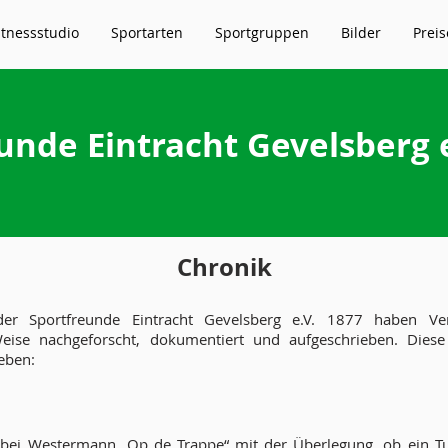
itnessstudio
Sportarten
Sportgruppen
Bilder
Preis
unde Eintracht Gevelsberg e
Chronik
er Sportfreunde Eintracht Gevelsberg e.V. 1877 haben Ver
Weise nachgeforscht, dokumentiert und aufgeschrieben. Die
eben:
 bei Westermann „Op de Trappe“ mit der Überlegung, ob ein Tu