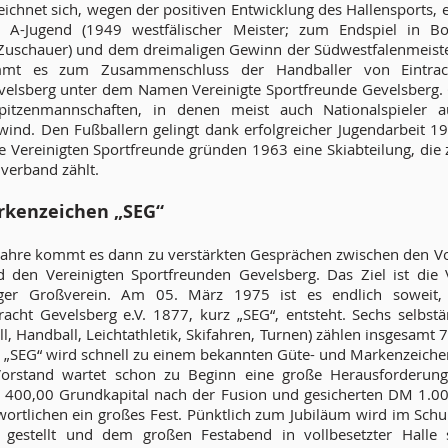
ichnet sich, wegen der positiven Entwicklung des Hallensports, e
r A-Jugend (1949 westfälischer Meister; zum Endspiel in B
Zuschauer) und dem dreimaligen Gewinn der Südwestfalenmeister
mmt es zum Zusammenschluss der Handballer von Eintrac
velsberg unter dem Namen Vereinigte Sportfreunde Gevelsberg.
tzenmannschaften, in denen meist auch Nationalspieler a
wind. Den Fußballern gelingt dank erfolgreicher Jugendarbeit 19
Die Vereinigten Sportfreunde gründen 1963 eine Skiabteilung, die
verband zählt.
rkenzeichen „SEG“
 Jahre kommt es dann zu verstärkten Gesprächen zwischen den V
nd den Vereinigten Sportfreunden Gevelsberg. Das Ziel ist die
ger Großverein. Am 05. März 1975 ist es endlich soweit,
racht Gevelsberg e.V. 1877, kurz „SEG“, entsteht. Sechs selbst
ll, Handball, Leichtathletik, Skifahren, Turnen) zählen insgesamt 
l „SEG“ wird schnell zu einem bekannten Güte- und Markenzeiche
rstand wartet schon zu Beginn eine große Herausforderung
 400,00 Grundkapital nach der Fusion und gesicherten DM 1.0
ortlichen ein großes Fest. Pünktlich zum Jubiläum wird im Sch
g gestellt und dem großen Festabend in vollbesetzter Halle s