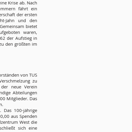
ine Krise ab. Nach
ommern fährt ein
schaft der ersten
ht-Jahn und den
 Gemeinsam bietet
ufgeboten waren,
62 der Aufstieg in
 zu den größten im
orständen von TUS
 Verschmelzung zu
 der neue Verein
ändige Abteilungen
700 Mitglieder. Das
n.
. Das 100-jährige
00,00 aus Spenden
ulzentrum West die
chließt sich eine